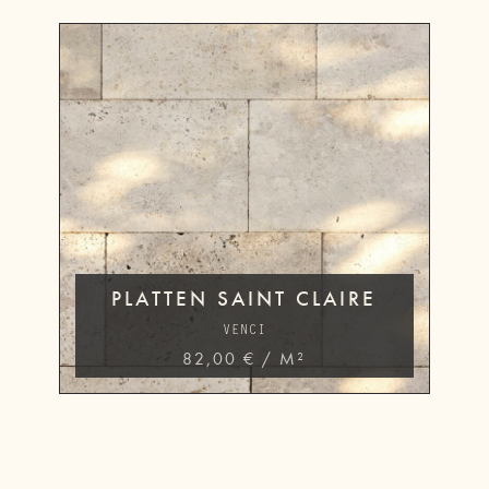
PLATTEN SAINT CLAIRE
VENCI
82,00
€
/
M²