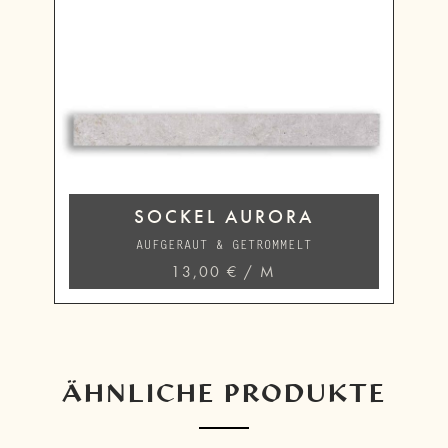
SOCKEL AURORA
AUFGERAUT & GETROMMELT
13,00
€
/
M
ÄHNLICHE PRODUKTE