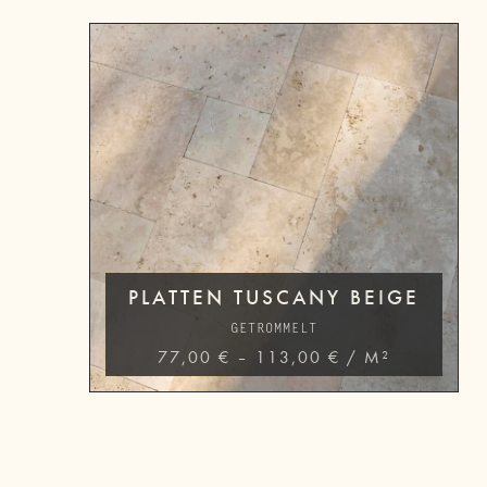
PLATTEN TUSCANY BEIGE
GETROMMELT
77,00
€
–
113,00
€
/
M²