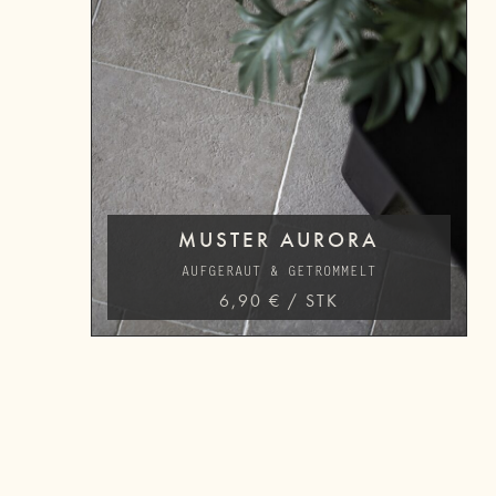
MUSTER AURORA
AUFGERAUT & GETROMMELT
6,90
€
/
STK