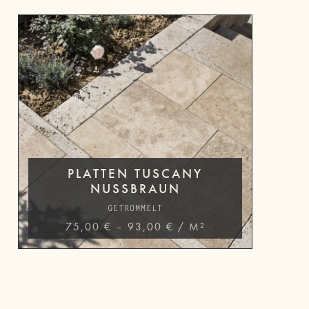
PLATTEN TUSCANY
NUSSBRAUN
GETROMMELT
75,00
€
–
93,00
€
/
M²