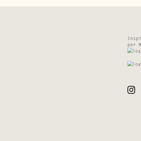
Insp
per 