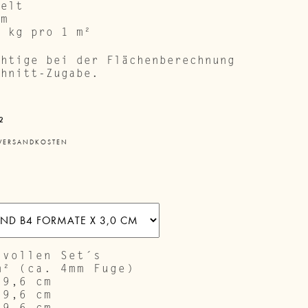
melt
cm
0 kg pro 1 m²
chtige bei der Flächenberechnung
chnitt-Zugabe.
²
VERSANDKOSTEN
 vollen Set´s
m² (ca. 4mm Fuge)
19,6 cm
19,6 cm
39,6 cm