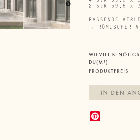
2 Stk 59,6 x 
Next
PASSENDE VERL
→ RÖMISCHER V
WIEVIEL BENÖTIGS
DU(M²)
PRODUKTPREIS
IN DEN AN
P
i
n