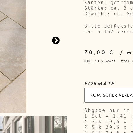
Kanten: getrom
Stärke: ca. 3 
Gewicht: ca. 8
Bitte berücksi
ca. 5-15% Vers
70,00
€
/
m
INKL. 19 % MWST.
ZZGL.
FORMATE
Abgabe nur in
1 Set = 1,41 
4 Stk 19,6 x 
2 Stk 39,6 x 
4 Stk 39,6 x 