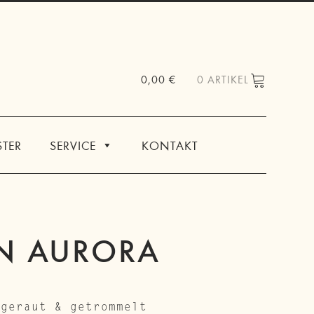
0,00
€
0 ARTIKEL
TER
SERVICE
KONTAKT
EN AURORA
fgeraut & getrommelt