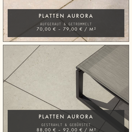
PLATTEN AURORA
AUFGERAUT & GETROMMELT
70,00
€
–
79,00
€
/
M²
PLATTEN AURORA
GESTRAHLT & GEBÜRSTET
88,00
€
–
92,00
€
/
M²