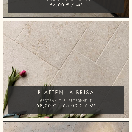
64,00
€
/
M²
PLATTEN LA BRISA
GESTRAHLT & GETROMMELT
58,00
€
–
65,00
€
/
M²