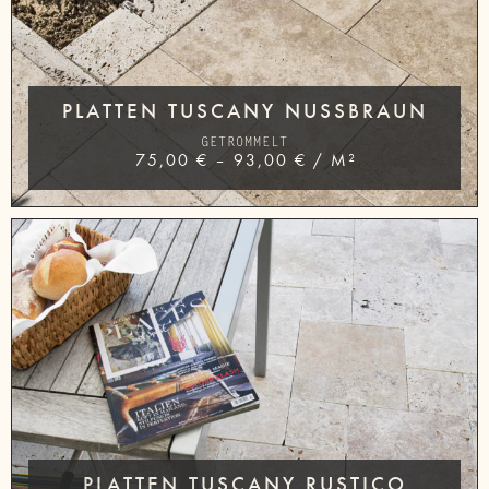
PLATTEN TUSCANY NUSSBRAUN
GETROMMELT
75,00
€
–
93,00
€
/
M²
PLATTEN TUSCANY RUSTICO