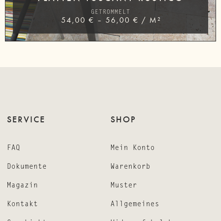
GETROMMELT
54,00
€
–
56,00
€
/
M²
SERVICE
SHOP
FAQ
Mein Konto
Dokumente
Warenkorb
Magazin
Muster
Kontakt
Allgemeines