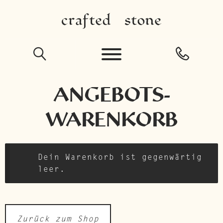
ZUR
ZUM
NAVIGATION
INHALT
SPRINGEN
SPRINGEN
ANGEBOTS-
WARENKORB
Dein Warenkorb ist gegenwärtig
leer.
Zurück zum Shop