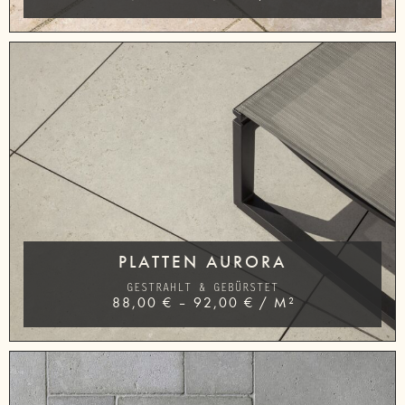
PLATTEN AURORA
GESTRAHLT & GEBÜRSTET
88,00
€
–
92,00
€
/
M²