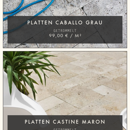
PLATTEN CABALLO GRAU
GETROMMELT
99,00
€
/
M²
PLATTEN CASTINE MARON
GETROMMELT