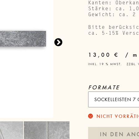
Kanten: Oberka
Stärke: ca. 1,
Gewicht: ca. 2
Bitte berücksi
ca. 5-15% Vers
13,00
€
/
m
INKL. 19 % MWST.
ZZGL.
FORMATE
NICHT VORRÄT
IN DEN AN