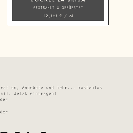
GESTRAHLT & GEBÜRSTET
13,00
€
/
M
iration, Angebote und mehr... kostenlos
Mail. Jetzt eintragen!