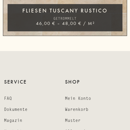
FLIESEN TUSCANY RUSTICO
GETROMMELT
46,00
€
–
48,00
€
/
M²
SERVICE
SHOP
FAQ
Mein Konto
Dokumente
Warenkorb
Magazin
Muster