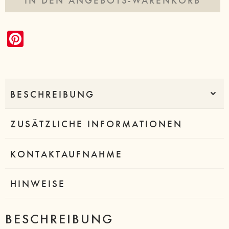
P
i
n
t
BESCHREIBUNG
e
r
ZUSÄTZLICHE INFORMATIONEN
e
s
KONTAKTAUFNAHME
t
HINWEISE
BESCHREIBUNG