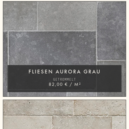
FLIESEN AURORA GRAU
GETROMMELT
82,00
€
/
M²